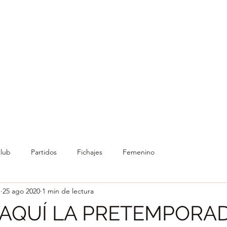
demia
Únete al equipo
Patrocinadores
Competición
Club
Partidos
Fichajes
Femenino
S
25 ago 2020
1 min de lectura
 AQUÍ LA PRETEMPORA