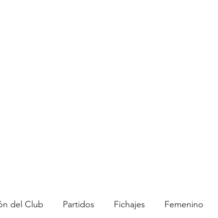
demia
Únete al equipo
Patrocinadores
Competición
ón del Club
Partidos
Fichajes
Femenino