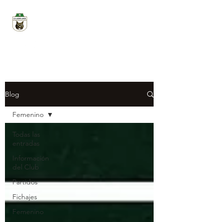
CD LUCERO LINCES
Blog
Femenino
Todas las
entradas
Información
del Club
Partidos
Fichajes
Femenino