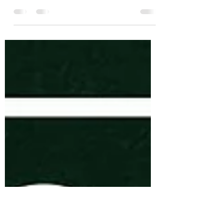
Bienvenida Andújar!
Hoy os presentamos a "Andújar",atacante
que ha jugado en varios equipos en Almería
como el UD La Cañada. Te deseamos lo
mejor esta...