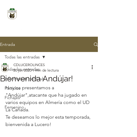
CD LUCERO LINCES
Entrada
Todas las entradas
CDLUCEROLINCES
Todas las entradas
20 jun 2020
1 min de lectura
Bienvenida Andújar!
Información del Club
Hoy os presentamos a 
Partidos
"Andújar",atacante que ha jugado en 
Fichajes
varios equipos en Almería como el UD 
Femenino
La Cañada.
Te deseamos lo mejor esta temporada, 
bienvenida a Lucero!