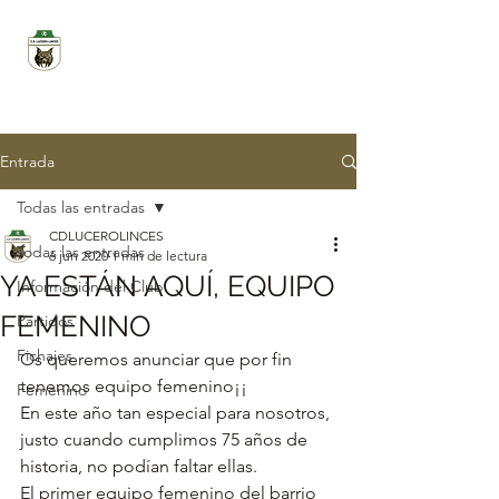
CD LUCERO LINCES
Entrada
Todas las entradas
CDLUCEROLINCES
Todas las entradas
6 jun 2020
1 min de lectura
YA ESTÁN AQUÍ, EQUIPO
Información del Club
FEMENINO
Partidos
Fichajes
Os queremos anunciar que por fin 
tenemos equipo femenino¡¡
Femenino
En este año tan especial para nosotros, 
justo cuando cumplimos 75 años de 
historia, no podían faltar ellas.
El primer equipo femenino del barrio 